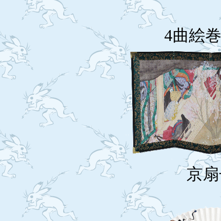
4曲絵
京扇