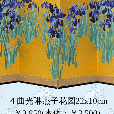
４曲光琳燕子花図22x10cm
￥3,850(本体；￥3,500)