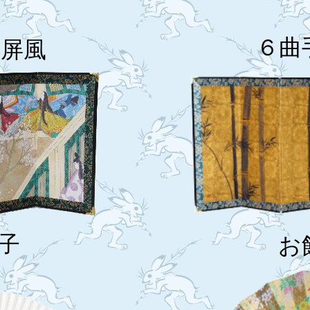
６曲
巻屏風
子
お