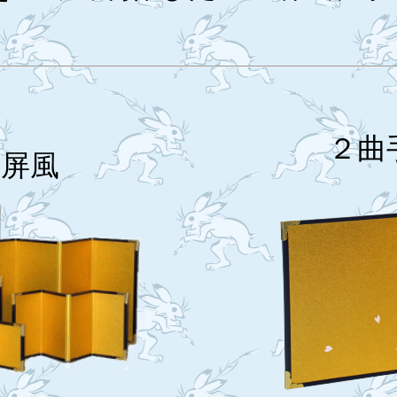
２曲
屏風