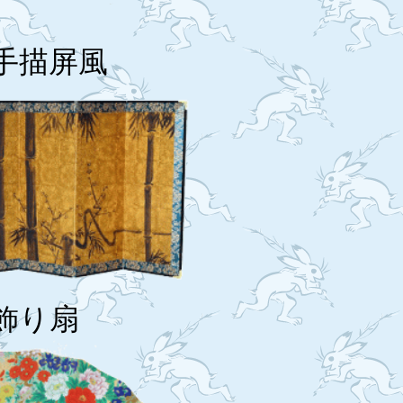
手描屏風
飾り扇