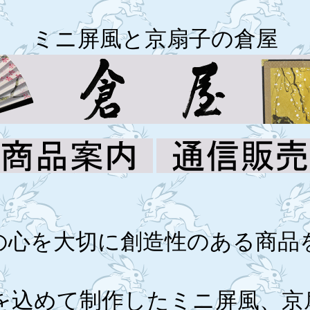
ミニ屏風と京扇子の倉屋
の心を大切に創造性のある商品
を込めて制作したミニ屏風、京